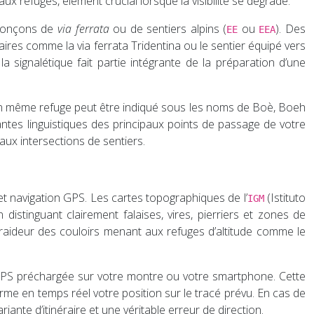
 refuges, élément crucial lorsque la visibilité se dégrade.
 tronçons de
via ferrata
ou de sentiers alpins (
ou
). Des
EE
EEA
aires comme la via ferrata Tridentina ou le sentier équipé vers
a signalétique fait partie intégrante de la préparation d’une
u. Un même refuge peut être indiqué sous les noms de Boè, Boeh
antes linguistiques des principaux points de passage de votre
aux intersections de sentiers.
et navigation GPS. Les cartes topographiques de l’
(Istituto
IGM
istinguant clairement falaises, vires, pierriers et zones de
raideur des couloirs menant aux refuges d’altitude comme le
ce GPS préchargée sur votre montre ou votre smartphone. Cette
irme en temps réel votre position sur le tracé prévu. En cas de
iante d’itinéraire et une véritable erreur de direction.