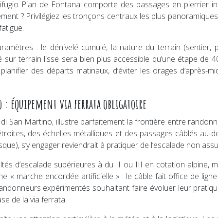
Rifugio Pian de Fontana comporte des passages en pierrier i
lement ? Privilégiez les tronçons centraux les plus panoramiques
fatigue.
mètres : le dénivelé cumulé, la nature du terrain (sentier, p
ur terrain lisse sera bien plus accessible qu’une étape de 40
lanifier des départs matinaux, d’éviter les orages d’après-m
o : équipement via ferrata obligatoire
 di San Martino, illustre parfaitement la frontière entre randon
troites, des échelles métalliques et des passages câblés au-d
sque), s’y engager reviendrait à pratiquer de l’escalade non ass
tés d’escalade supérieures à du II ou III en cotation alpine, ma
 marche encordée artificielle » : le câble fait office de lign
randonneurs expérimentés souhaitant faire évoluer leur pratiqu
se de la via ferrata.