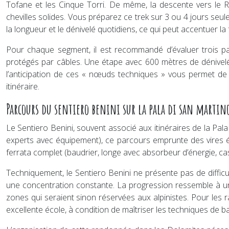
Tofane et les Cinque Torri. De même, la descente vers le 
chevilles solides. Vous préparez ce trek sur 3 ou 4 jours seu
la longueur et le dénivelé quotidiens, ce qui peut accentuer la 
Pour chaque segment, il est recommandé d’évaluer trois para
protégés par câbles. Une étape avec 600 mètres de dénivelé s
l’anticipation de ces « nœuds techniques » vous permet de p
itinéraire.
Parcours du sentiero benini sur la pala di san martin
Le Sentiero Benini, souvent associé aux itinéraires de la Pala
experts avec équipement), ce parcours emprunte des vires é
ferrata complet (baudrier, longe avec absorbeur d’énergie, ca
Techniquement, le Sentiero Benini ne présente pas de difficul
une concentration constante. La progression ressemble à une «
zones qui seraient sinon réservées aux alpinistes. Pour les 
excellente école, à condition de maîtriser les techniques de ba