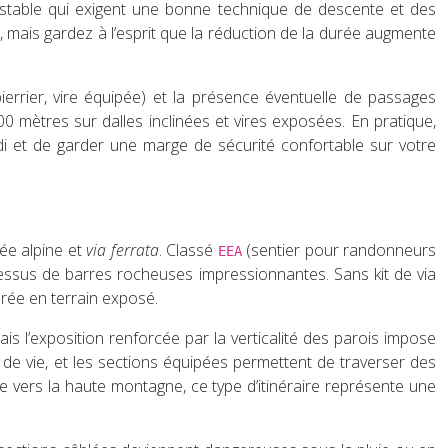
nstable qui exigent une bonne technique de descente et des
, mais gardez à l’esprit que la réduction de la durée augmente
ierrier, vire équipée) et la présence éventuelle de passages
0 mètres sur dalles inclinées et vires exposées. En pratique,
idi et de garder une marge de sécurité confortable sur votre
née alpine et
via ferrata
. Classé
(sentier pour randonneurs
EEA
essus de barres rocheuses impressionnantes. Sans kit de via
urée en terrain exposé.
is l’exposition renforcée par la verticalité des parois impose
e de vie, et les sections équipées permettent de traverser des
e vers la haute montagne, ce type d’itinéraire représente une