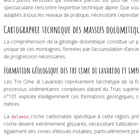
leurs
parois verticales
qui s’élèvent parfois sur plus de 10
spectaculaire rencontre l’expertise technique alpine. Que vou
adaptés à tous les niveaux de pratique, nécessitant cependa
Cartographie technique des massifs dolomitiqu
La compréhension de la géologie dolomitique constitue un p
unique
de ces montagnes, formées par l’accumulation d’anciens 
de progression nécessaires.
Formation géologique des tre cime di lavaredo et impac
Les Tre Cime di Lavaredo représentent l’archétype de la fo
processus sédimentaires complexes datant du Trias supérieur
n°101 exploite intelligemment ces formations géologiques, 
mètres.
La
, roche carbonatée spécifique à cette région, pr
dolomie
roche devient extrêmement glissante, nécessitant l’utilisat
également des zones d’éboulis instables, particulièrement pr