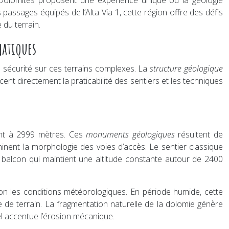
s Dolomites proposent une expérience unique où la géologie
passages équipés de l’Alta Via 1, cette région offre des défis
du terrain.
matiques
 sécurité sur ces terrains complexes. La
structure géologique
ent directement la praticabilité des sentiers et les techniques
nant à 2999 mètres. Ces
monuments géologiques
résultent de
inent la morphologie des voies d’accès. Le sentier classique
 balcon qui maintient une altitude constante autour de 2400
lon les conditions météorologiques. En période humide, cette
 de terrain. La fragmentation naturelle de la dolomie génère
el accentue l’érosion mécanique.