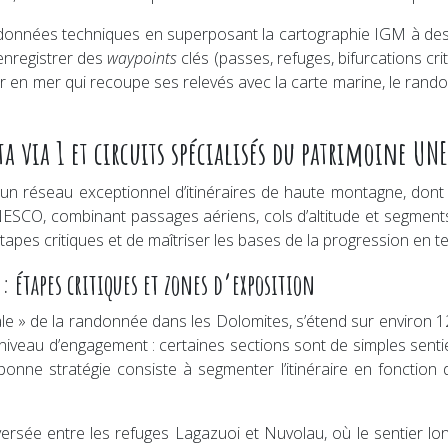
onnées techniques en superposant la cartographie IGM à des fo
enregistrer des
waypoints
clés (passes, refuges, bifurcations cr
n mer qui recoupe ses relevés avec la carte marine, le randon
a via 1 et circuits spécialisés du patrimoine UN
 un réseau exceptionnel d’itinéraires de haute montagne, don
SCO, combinant passages aériens, cols d’altitude et segments h
 étapes critiques et de maîtriser les bases de la progression en t
 étapes critiques et zones d’exposition
e » de la randonnée dans les Dolomites, s’étend sur environ 12
niveau d’engagement : certaines sections sont de simples sent
onne stratégie consiste à segmenter l’itinéraire en fonction
traversée entre les refuges Lagazuoi et Nuvolau, où le sentier 