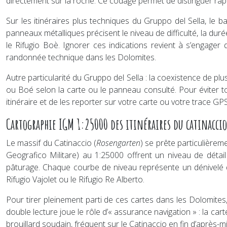
directement sur la roche. Ce codage permet de distinguer rapi
Sur les itinéraires plus techniques du Gruppo del Sella, le 
panneaux métalliques précisent le niveau de difficulté, la dur
le Rifugio Boè. Ignorer ces indications revient à s’engager 
randonnée technique dans les Dolomites.
Autre particularité du Gruppo del Sella : la coexistence de p
ou Boé selon la carte ou le panneau consulté. Pour éviter to
itinéraire et de les reporter sur votre carte ou votre trace 
Cartographie IGM 1:25000 des itinéraires du catinaccio
Le massif du Catinaccio (
Rosengarten
) se prête particulière
Geografico Militare) au 1:25000 offrent un niveau de détail
pâturage. Chaque courbe de niveau représente un dénivelé d
Rifugio Vajolet ou le Rifugio Re Alberto.
Pour tirer pleinement parti de ces cartes dans les Dolomites
double lecture joue le rôle d’« assurance navigation » : la ca
brouillard soudain, fréquent sur le Catinaccio en fin d’après-mi