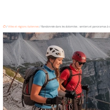
/
Villes et régions italiennes
/ Randonnée dans les dolomites : sentiers et panoramas à c