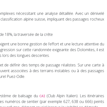
omplexes nécessitant une analyse détaillée. Avec un dénivelé
a classification alpine suisse, impliquant des passages rocheux
de 18%, la traversée de la crête
gent une bonne gestion de l’effort et une lecture attentive du
rogression sur cette randonnée exigeante des Dolomites, il est
s lors des longues descentes.
et de définir des temps de passage réalistes. Sur une carte à
ouvent associées à des terrains instables ou à des passages
urel Puez-Odle.
 système de balisage du
(Club Alpin Italien). Les itinéraires
CAI
des numéros de sentier (par exemple 627, 638 ou 666) peints