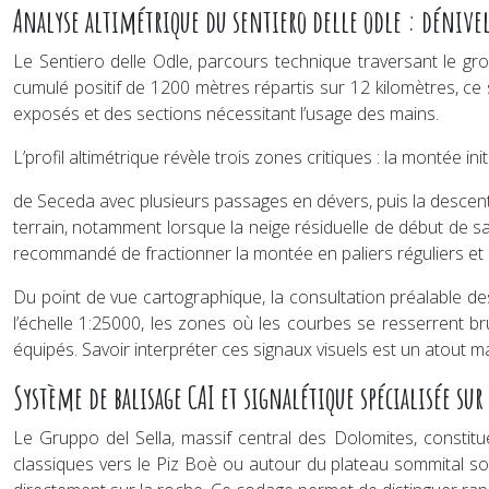
Analyse altimétrique du sentiero delle odle : dénivelé
Le Sentiero delle Odle, parcours technique traversant le gr
cumulé positif de 1200 mètres répartis sur 12 kilomètres, ce s
exposés et des sections nécessitant l’usage des mains.
L’profil altimétrique révèle trois zones critiques : la montée 
de Seceda avec plusieurs passages en dévers, puis la descente
terrain, notamment lorsque la neige résiduelle de début de sa
recommandé de fractionner la montée en paliers réguliers et 
Du point de vue cartographique, la consultation préalable de
l’échelle 1:25000, les zones où les courbes se resserrent 
équipés. Savoir interpréter ces signaux visuels est un atout 
Système de balisage CAI et signalétique spécialisée sur
Le Gruppo del Sella, massif central des Dolomites, constit
classiques vers le Piz Boè ou autour du plateau sommital s