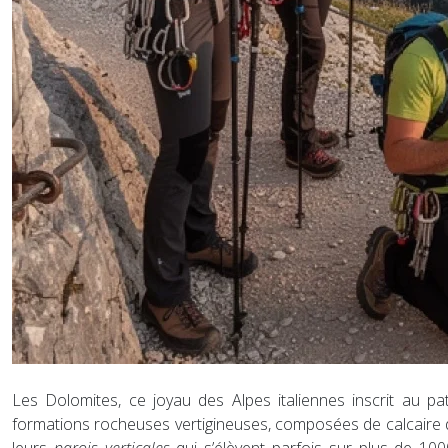
Les Dolomites, ce joyau des Alpes italiennes inscrit au p
formations rocheuses vertigineuses, composées de calcaire d