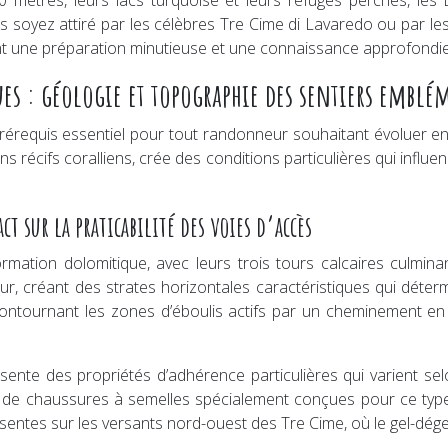
00 mètres, leurs lacs turquoise et leurs refuges perchés, le
s soyez attiré par les célèbres Tre Cime di Lavaredo ou par les 
nt une préparation minutieuse et une connaissance approfondie 
es : géologie et topographie des sentiers emblé
rérequis essentiel pour tout randonneur souhaitant évoluer en
récifs coralliens, crée des conditions particulières qui influenc
t sur la praticabilité des voies d’accès
rmation dolomitique, avec leurs trois tours calcaires culmi
, créant des strates horizontales caractéristiques qui déterm
contournant les zones d’éboulis actifs par un cheminement en
ésente des propriétés d’adhérence particulières qui varient se
ion de chaussures à semelles spécialement conçues pour ce type
ésentes sur les versants nord-ouest des Tre Cime, où le gel-dég