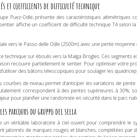
s et coefficients de difficulté technique
oupe Puez-Odle, présente des caractéristiques altimétriques c
entier affiche un coefficient de difficulté technique T4 selon l
initiale vers le Passo delle Odle (2500m) avec une pente moyenne 
 technique sur éboulis vers la Malga Brogles. Ces segments exi
ison recouvre partiellement le sentier. Pour optimiser votre p
d’utiliser des bâtons télescopiques pour soulager les quadricep
s courbes de niveau permet d’anticiper les variations de pente 
brutalement correspondent à des pentes supérieures à 30%, s
majeur pour planifier une randonnée en sécurité dans le parc nat
 les parcours du gruppo del sella
ue un véritable laboratoire à ciel ouvert pour comprendre le
ont jalonnés de marques rouges et blanches, complétées par 