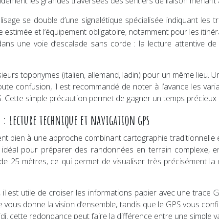
dement les grandes traversées des sentiers de liaison menant aux
balisage se double d’une signalétique spécialisée indiquant les
ée estimée et l’équipement obligatoire, notamment pour les itinér
dans une voie d’escalade sans corde : la lecture attentive de l
lusieurs toponymes (italien, allemand, ladin) pour un même lie
ute confusion, il est recommandé de noter à l’avance les vari
GPS. Cette simple précaution permet de gagner un temps précieux 
 : lecture technique et navigation gps
ment bien à une approche combinant cartographie traditionnelle 
 idéal pour préparer des randonnées en terrain complexe, en d
e 25 mètres, ce qui permet de visualiser très précisément la 
, il est utile de croiser les informations papier avec une tra
rte vous donne la vision d’ensemble, tandis que le GPS vous conf
di, cette redondance peut faire la différence entre une simple var