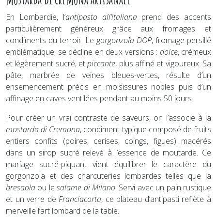
En Lombardie, l’
antipasto all’italiana
prend des accents
particulièrement généreux grâce aux fromages et
condiments du terroir. Le
gorgonzola DOP
, fromage persillé
emblématique, se décline en deux versions :
dolce
, crémeux
et légèrement sucré, et
piccante
, plus affiné et vigoureux. Sa
pâte, marbrée de veines bleues-vertes, résulte d’un
ensemencement précis en moisissures nobles puis d’un
affinage en caves ventilées pendant au moins 50 jours.
Pour créer un vrai contraste de saveurs, on l’associe à la
mostarda di Cremona
, condiment typique composé de fruits
entiers confits (poires, cerises, coings, figues) macérés
dans un sirop sucré relevé à l’essence de moutarde. Ce
mariage sucré-piquant vient équilibrer le caractère du
gorgonzola et des charcuteries lombardes telles que la
bresaola
ou le
salame di Milano
. Servi avec un pain rustique
et un verre de
Franciacorta
, ce plateau d’antipasti reflète à
merveille l’art lombard de la table.