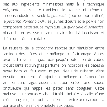
plat aux ingrédients minimalistes mais à la technique
exigeante. La recette traditionnelle n’admet ni crème ni
lardons industriels : seule la
guanciale
(joue de porc) affiné,
le
pecorino Romano DOP
, les jaunes d’œufs et le poivre noir
composent cette sauce mythique. La
guanciale di Amatrice
,
plus riche en graisse intramusculaire, fond à la cuisson et
libère un arôme inimitable.
La réussite de la
carbonara
repose sur l’émulsion entre
l’amidon des pâtes et le mélange œufs-fromage. Après
avoir fait revenir la
guanciale
jusqu’à obtention de cubes
croustillants et d’un gras parfumé, on incorpore les pâtes
al
dente
hors du feu avec un peu d’eau de cuisson. Vient
ensuite le moment clé : ajouter le mélange œufs-pecorino
en remuant vigoureusement pour créer une sauce
onctueuse qui nappe les pâtes sans coaguler. Cette
maîtrise du contraste chaud-froid, similaire à celle d’une
crème anglaise, fait toute la différence entre une carbonara
parfaite et une simple omelette aux pâtes.