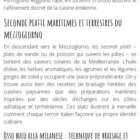
Parmigiano Reggiano
râpé, les
tortellini in brodo
illustrent le
raffinement discret de la cuisine émilienne.
Secondi piatti maritimes et terrestres du
mezzogiorno
En descendant vers le Mezzogiorno, les
secondi piatti
–
plats de viande ou de poisson qui suivent les pâtes – se
teintent des saveurs solaires de la Méditerranée. L’huile
d’olive, les herbes aromatiques, les agrumes et les légumes
gorgés de soleil y occupent une place prépondérante. On y
trouve aussi bien des recettes de braisage héritées des
cuisines paysannes que des préparations maritimes
inspirées par des siècles d’échanges sur les côtes
adriatique et tyrrhénienne. Ces plats illustrent à merveille
comment chaque terroir italien façonne sa propre identité
culinaire.
Osso buco alla milanese : technique de braisage et