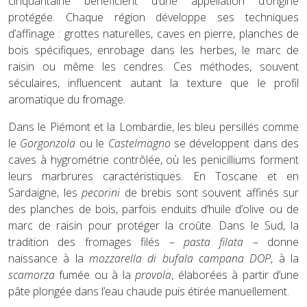
cinquantaine bénéficient d’une appellation d’origine
protégée. Chaque région développe ses techniques
d’affinage : grottes naturelles, caves en pierre, planches de
bois spécifiques, enrobage dans les herbes, le marc de
raisin ou même les cendres. Ces méthodes, souvent
séculaires, influencent autant la texture que le profil
aromatique du fromage.
Dans le Piémont et la Lombardie, les bleu persillés comme
le
Gorgonzola
ou le
Castelmagno
se développent dans des
caves à hygrométrie contrôlée, où les penicilliums forment
leurs marbrures caractéristiques. En Toscane et en
Sardaigne, les
pecorini
de brebis sont souvent affinés sur
des planches de bois, parfois enduits d’huile d’olive ou de
marc de raisin pour protéger la croûte. Dans le Sud, la
tradition des fromages filés –
pasta filata
– donne
naissance à la
mozzarella di bufala campana DOP
, à la
scamorza
fumée ou à la
provola
, élaborées à partir d’une
pâte plongée dans l’eau chaude puis étirée manuellement.