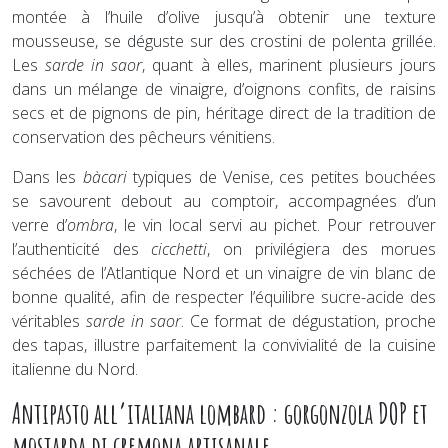
montée à l’huile d’olive jusqu’à obtenir une texture
mousseuse, se déguste sur des crostini de polenta grillée.
Les
sarde in saor
, quant à elles, marinent plusieurs jours
dans un mélange de vinaigre, d’oignons confits, de raisins
secs et de pignons de pin, héritage direct de la tradition de
conservation des pêcheurs vénitiens.
Dans les
bàcari
typiques de Venise, ces petites bouchées
se savourent debout au comptoir, accompagnées d’un
verre d’
ombra
, le vin local servi au pichet. Pour retrouver
l’authenticité des
cicchetti
, on privilégiera des morues
séchées de l’Atlantique Nord et un vinaigre de vin blanc de
bonne qualité, afin de respecter l’équilibre sucre-acide des
véritables
sarde in saor
. Ce format de dégustation, proche
des tapas, illustre parfaitement la convivialité de la cuisine
italienne du Nord.
Antipasto all’italiana lombard : gorgonzola DOP et
mostarda di cremona artisanale