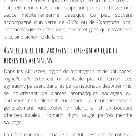
et de ces fameuses câpres et olives crée un jus de cuisson
naturellement émulsionné, rappelant par sa richesse une
sauce méditerranéenne classique. Ce plat, souvent
accompagné d’un verre de
Grillo
ou de
Catarratto
local,
incarne l’équilibre entre iode, acidité et gras qui caractérise
la cuisine sicilienne de la mer.
Agnello alle erbe abruzzese : cuisson au four et
herbes des apennins
Dans les Abruzzes, région de montagnes et de pâturages,
l’
agnello alle erbe
est un véritable plat de terroir. Les
agneaux y paissent dans les parcs nationaux des Apennins,
se nourrissant de plantes aromatiques sauvages qui
parfument naturellement leur viande. La marinade associe
généralement huile d’olive, vin blanc, ail et un bouquet
d’herbes locales : romarin, thym, sauge, parfois menthe
sauvage.
La pièce d’agneau – épaule ou gigot – est ensuite rôtie au