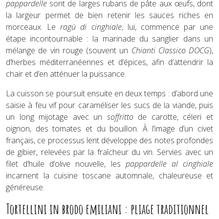
pappardelle
sont de larges rubans de pâte aux œufs, dont
la largeur permet de bien retenir les sauces riches en
morceaux. Le
ragù di cinghiale
, lui, commence par une
étape incontournable : la marinade du sanglier dans un
mélange de vin rouge (souvent un
Chianti Classico DOCG
),
d’herbes méditerranéennes et d’épices, afin d’attendrir la
chair et d’en atténuer la puissance.
La cuisson se poursuit ensuite en deux temps : d’abord une
saisie à feu vif pour caraméliser les sucs de la viande, puis
un long mijotage avec un
soffritto
de carotte, céleri et
oignon, des tomates et du bouillon. À l’image d’un civet
français, ce processus lent développe des notes profondes
de gibier, relevées par la fraîcheur du vin. Servies avec un
filet d’huile d’olive nouvelle, les
pappardelle al cinghiale
incarnent la cuisine toscane automnale, chaleureuse et
généreuse.
Tortellini in brodo emiliani : pliage traditionnel