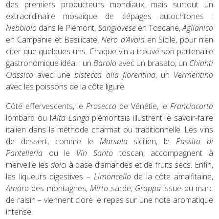
des premiers producteurs mondiaux, mais surtout un
extraordinaire mosaïque de cépages autochtones :
Nebbiolo
dans le Piémont,
Sangiovese
en Toscane,
Aglianico
en Campanie et Basilicate,
Nero d’Avola
en Sicile, pour n’en
citer que quelques-uns. Chaque vin a trouvé son partenaire
gastronomique idéal : un
Barolo
avec un brasato, un
Chianti
Classico
avec une
bistecca alla fiorentina
, un
Vermentino
avec les poissons de la côte ligure.
Côté effervescents, le
Prosecco
de Vénétie, le
Franciacorta
lombard ou l’
Alta Langa
piémontais illustrent le savoir-faire
italien dans la méthode charmat ou traditionnelle. Les vins
de dessert, comme le
Marsala
sicilien, le
Passito di
Pantelleria
ou le
Vin Santo
toscan, accompagnent à
merveille les
dolci
à base d’amandes et de fruits secs. Enfin,
les liqueurs digestives –
Limoncello
de la côte amalfitaine,
Amaro
des montagnes,
Mirto
sarde,
Grappa
issue du marc
de raisin – viennent clore le repas sur une note aromatique
intense.