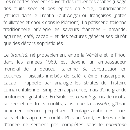
Les recettes révèlent souvent des influences arabes (usage
des fruits secs et des épices en Sicile), autrichiennes
(strudel dans le Trentin-Haut-Adige) ou françaises (pâtes
feuilletées et choux dans le Piémont). La pâtisserie italienne
traditionnelle privilégie les saveurs franches – amande,
agrumes, café, cacao – et des textures généreuses plutôt
que des décors sophistiqués.
Le
tiramisù
, né probablement entre la Vénétie et le Frioul
dans les années 1960, est devenu un ambassadeur
mondial de la douceur italienne. Sa construction en
couches – biscuits imbibés de café, crème mascarpone,
cacao – rappelle par analogie les strates de l’histoire
culinaire italienne : simple en apparence, mais d’une grande
profondeur gustative. En Sicile, les
cannoli
garnis de ricotta
sucrée et de fruits confits, ainsi que la
cassata
, gâteau
richement décoré, perpétuent l’héritage arabe des fruits
secs et des agrumes confits. Plus au Nord, les fêtes de fin
d’année ne seraient pas complètes sans le
panettone