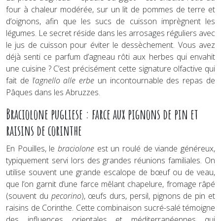
four à chaleur modérée, sur un lit de pommes de terre et
d’oignons, afin que les sucs de cuisson imprègnent les
légumes. Le secret réside dans les arrosages réguliers avec
le jus de cuisson pour éviter le dessèchement. Vous avez
déjà senti ce parfum d’agneau rôti aux herbes qui envahit
une cuisine ? C’est précisément cette signature olfactive qui
fait de l’
agnello alle erbe
un incontournable des repas de
Pâques dans les Abruzzes.
Braciolone pugliese : farce aux pignons de pin et
raisins de corinthe
En Pouilles, le
braciolone
est un roulé de viande généreux,
typiquement servi lors des grandes réunions familiales. On
utilise souvent une grande escalope de bœuf ou de veau,
que l’on garnit d’une farce mêlant chapelure, fromage râpé
(souvent du
pecorino
), œufs durs, persil, pignons de pin et
raisins de Corinthe. Cette combinaison sucré-salé témoigne
des influences orientales et méditerranéennes qui