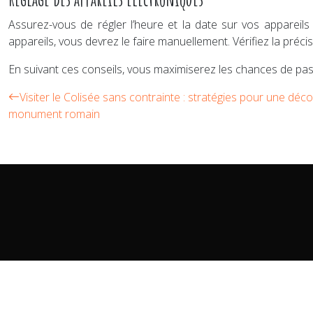
Assurez-vous de régler l’heure et la date sur vos appareil
appareils, vous devrez le faire manuellement. Vérifiez la préc
En suivant ces conseils, vous maximiserez les chances de pass
Visiter le Colisée sans contrainte : stratégies pour une déc
monument romain
Le Palio de Sienne maintient vivante une course de chevaux h