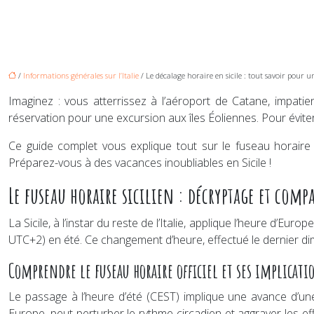
/
Informations générales sur l’Italie
/ Le décalage horaire en sicile : tout savoir pour u
Imaginez : vous atterrissez à l’aéroport de Catane, impati
réservation pour une excursion aux îles Éoliennes. Pour évite
Ce guide complet vous explique tout sur le fuseau horaire si
Préparez-vous à des vacances inoubliables en Sicile !
Le fuseau horaire sicilien : décryptage et com
La Sicile, à l’instar du reste de l’Italie, applique l’heure d’
UTC+2) en été. Ce changement d’heure, effectué le dernier di
Comprendre le fuseau horaire officiel et ses implicati
Le passage à l’heure d’été (CEST) implique une avance d’une
Europe, peut perturber le rythme circadien et aggraver les e