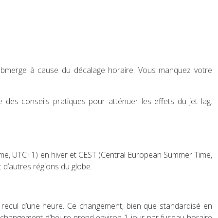
us submerge à cause du décalage horaire. Vous manquez votre
e des conseils pratiques pour atténuer les effets du jet lag.
ean Time, UTC+1) en hiver et CEST (Central European Summer Time,
 d’autres régions du globe.
un recul d’une heure. Ce changement, bien que standardisé en
au changement d’heure prend environ 1 jour par fuseau horaire