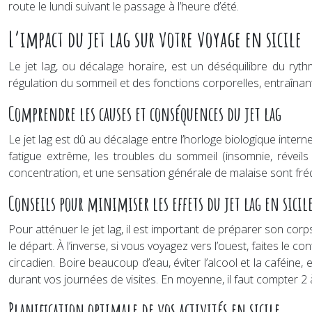
route le lundi suivant le passage à l’heure d’été.
L’impact du jet lag sur votre voyage en sicile
Le jet lag, ou décalage horaire, est un déséquilibre du ryth
régulation du sommeil et des fonctions corporelles, entraîna
Comprendre les causes et conséquences du jet lag
Le jet lag est dû au décalage entre l’horloge biologique inter
fatigue extrême, les troubles du sommeil (insomnie, réveils 
concentration, et une sensation générale de malaise sont fr
Conseils pour minimiser les effets du jet lag en sicil
Pour atténuer le jet lag, il est important de préparer son cor
le départ. À l’inverse, si vous voyagez vers l’ouest, faites le c
circadien. Boire beaucoup d’eau, éviter l’alcool et la caféine
durant vos journées de visites. En moyenne, il faut compter 2
Planification optimale de vos activités en sicile