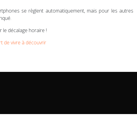
martphones se règlent automatiquement, mais pour les autres
anqué.
 le décalage horaire !
art de vivre à découvrir
 contrade, quartiers traditionnels de la ville.