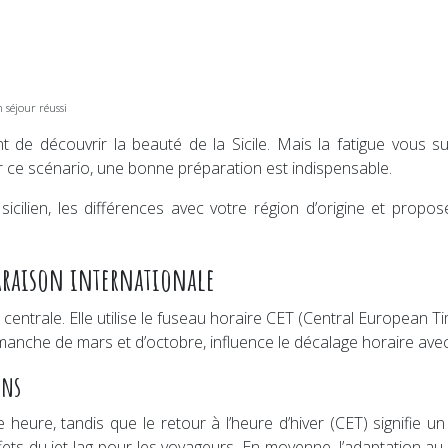
n séjour réussi
ent de découvrir la beauté de la Sicile. Mais la fatigue vo
r ce scénario, une bonne préparation est indispensable.
cilien, les différences avec votre région d’origine et propos
paraison internationale
Europe centrale. Elle utilise le fuseau horaire CET (Central Europ
manche de mars et d’octobre, influence le décalage horaire avec
ons
 heure, tandis que le retour à l’heure d’hiver (CET) signifie 
ffets du jet lag pour les voyageurs. En moyenne, l’adaptation 