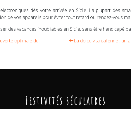
s électroniques dès votre arrivée en Sicile. La plupart des s
ision de vos appareils pour éviter tout retard ou rendez-vous m
er des vacances inoubliables en Sicile, sans être handicapé par
ouverte optimale du
La dolce vita italienne : un 
Festivités séculaires
istorique sur la Piazza del Campo, témoignant de la fierté des